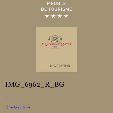
NAVIGATION
IMG_6962_R_BG
...
Lire la suite →