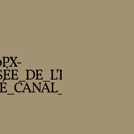
0PX-
ÉE_DE_L’IMPRESSIO
É_CANAL_(4)